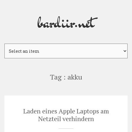
bardiir.net
Skip
to
content
Tag : akku
Laden eines Apple Laptops am
Netzteil verhindern