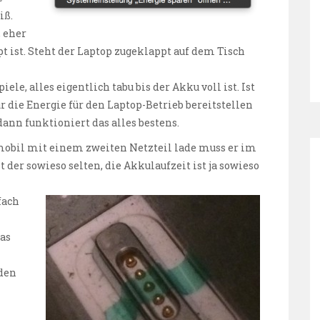
iß.
, eher
t ist. Steht der Laptop zugeklappt auf dem Tisch
le, alles eigentlich tabu bis der Akku voll ist. Ist
 die Energie für den Laptop-Betrieb bereitstellen
ann funktioniert das alles bestens.
obil mit einem zweiten Netzteil lade muss er im
t der sowieso selten, die Akkulaufzeit ist ja sowieso
fach
as
 den