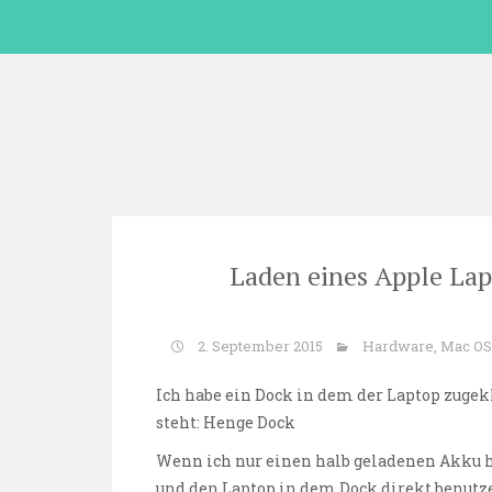
Skip
to
content
Laden eines Apple Lap
2. September 2015
Hardware
,
Mac OS
Ich habe ein Dock in dem der Laptop zugek
steht:
Henge Dock
Wenn ich nur einen halb geladenen Akku 
und den Laptop in dem Dock direkt benutz