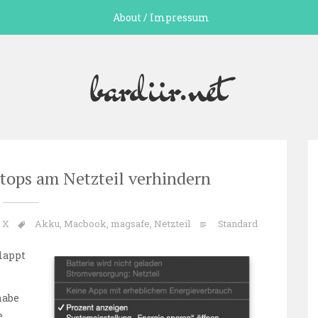
About / Impressum
bardiir.net
tops am Netzteil verhindern
 X
Akku
,
Macbook
,
magsafe
,
Netzteil
Standard
lappt
habe
e