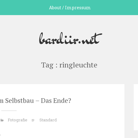
About / Impressum
bardiir.net
Tag : ringleuchte
m Selbstbau – Das Ende?
Fotografie
Standard
.