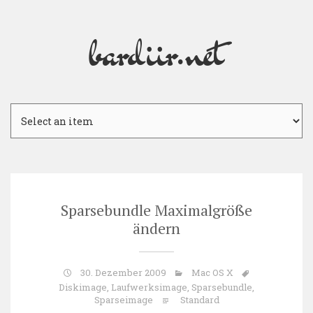
bardiir.net
Skip
to
content
Sparsebundle Maximalgröße
ändern
30. Dezember 2009
Mac OS X
Diskimage
,
Laufwerksimage
,
Sparsebundle
,
Sparseimage
Standard